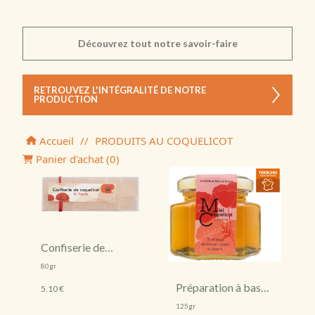
Découvrez tout notre savoir-faire
RETROUVEZ L'INTÉGRALITÉ DE NOTRE
PRODUCTION
Accueil
//
PRODUITS AU COQUELICOT
Panier d'achat (
0
)
Confiserie de
coquelicot
80gr
Préparation à base
5.10 €
de miel et
125gr