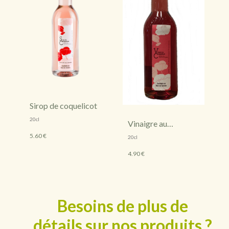
Sirop de coquelicot
20cl
Vinaigre au
coquelicot
5.60 €
20cl
4.90 €
Besoins de plus de
détails sur nos produits ?