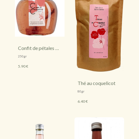
Confit de pétales de
fleurs de coquelicot
250gr
5.90 €
Thé au coquelicot
80gr
6.40 €