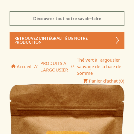
Découvrez tout notre savoir-faire
RETROUVEZ L'INTÉGRALITÉ DE NOTRE
PRODUCTION
Thé vert à l'argousier
PRODUITS A
Accueil
//
//
sauvage de la baie de
L'ARGOUSIER
Somme
Panier d'achat (
0
)