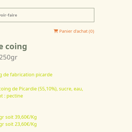
oir-faire
Panier d'achat (
0
)
e coing
 250gr
g
de fabrication picarde
coing de Picardie (55,10%), sucre, eau,
t :
pectine
gr soit 39,60€/Kg
gr soit 23,60€/Kg