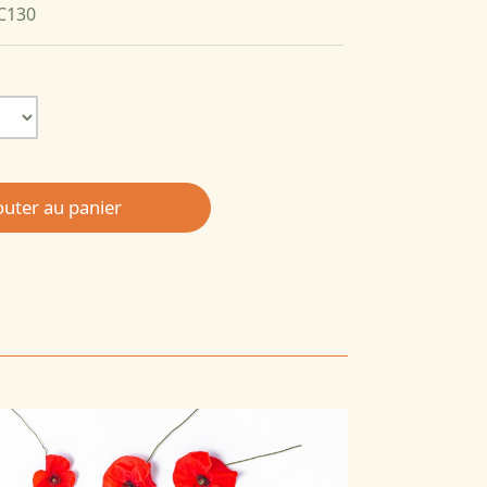
GC130
outer au panier