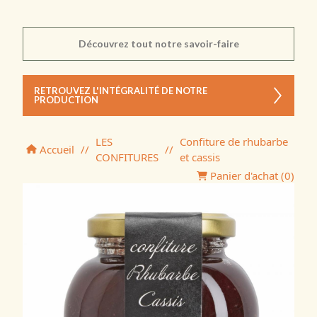
Découvrez tout notre savoir-faire
RETROUVEZ L'INTÉGRALITÉ DE NOTRE
PRODUCTION
LES
Confiture de rhubarbe
Accueil
//
//
CONFITURES
et cassis
Panier d'achat (
0
)