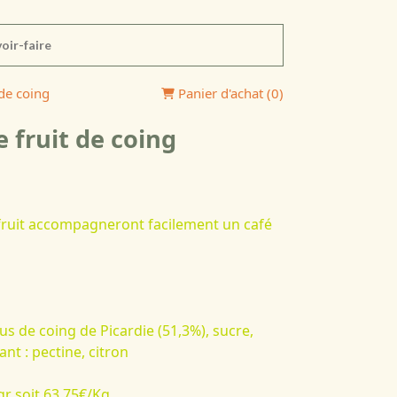
oir-faire
 de coing
Panier d'achat (
0
)
e fruit de coing
fruit accompagneront facilement un café
jus de coing de Picardie (51,3%), sucre,
ant : pectine, citron
gr soit 63.75€/Kg